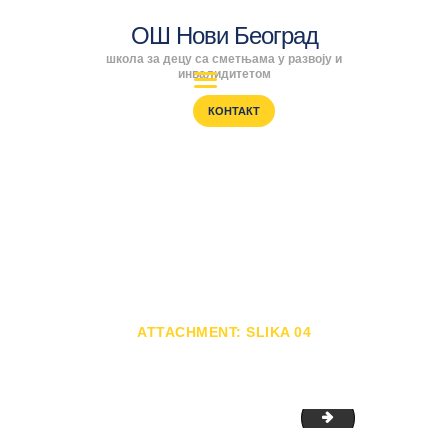
ОШ Нови Београд
школа за децу са сметњама у развоју и
ОШ Нови Београд
инвалидитетом
школа за децу са сметњама у развоју и инвалидитетом
КОНТАКТ
ПОЧЕТНА
ENGLISH
Attachment: slika
SRPSKI
РОДИТЕЉИ
04
ПРОГРАМИ
ВЕСТИ
ПОЧЕТНА
ГАЛЕРИЈА
ЖИВОТИЊИЦЕ ОД КАРТОНСКИХ...
ATTACHMENT: SLIKA 04
ШКОЛА
slika-01