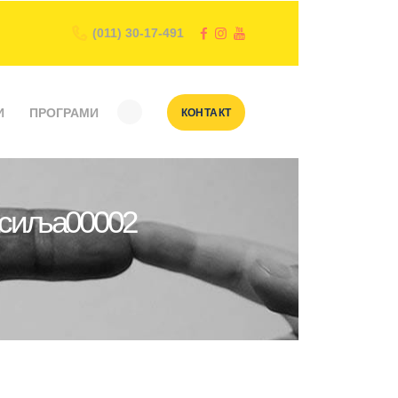
(011) 30-17-491
И
ПРОГРАМИ
КОНТАКТ
насиља00002