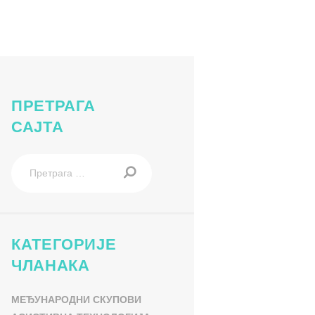
тив-вршњачког-насиља00005
ПРЕТРАГА
САЈТА
Претрага
за:
КАТЕГОРИЈЕ
ЧЛАНАКА
МЕЂУНАРОДНИ СКУПОВИ