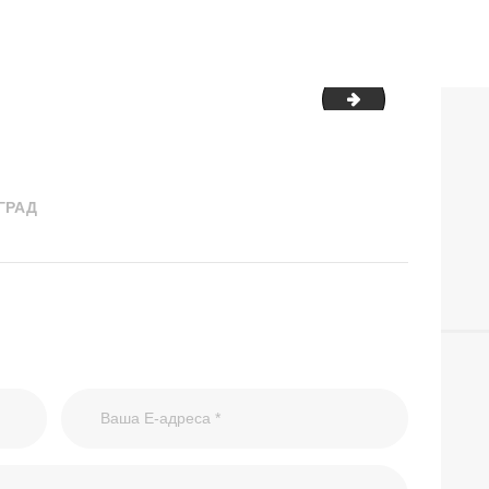
асиља00003
Дан-борбе-про
ГРАД