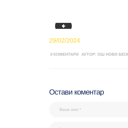
Дан-борбе-против-вршњачког-н
29/02/2024
0
КОМЕНТАРИ
АУТОР:
ОШ НОВИ БЕО
Остави коментар