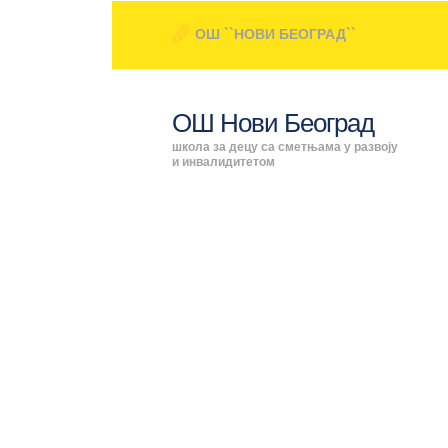
ОШ ``НОВИ БЕОГРАД``
ОШ Нови Београд
школа за децу са сметњама у развоју
и инвалидитетом
ПОЧЕ