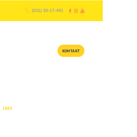
(011) 30-17-491
КОНТАКТ
_1883