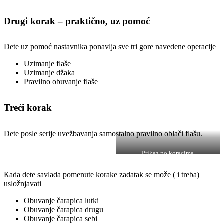
Drugi korak – praktično, uz pomoć
Dete uz pomoć nastavnika ponavlja sve tri gore navedene operacije
Uzimanje flaše
Uzimanje džaka
Pravilno obuvanje flaše
Treći korak
Dete posle serije uvežbavanja samostalno pravilno oblači flašu.
Prikaz po koracima
Кada dete savlada pomenute korake zadatak se može ( i treba)
usložnjavati
Obuvanje čarapica lutki
Obuvanje čarapica drugu
Obuvanje čarapica sebi