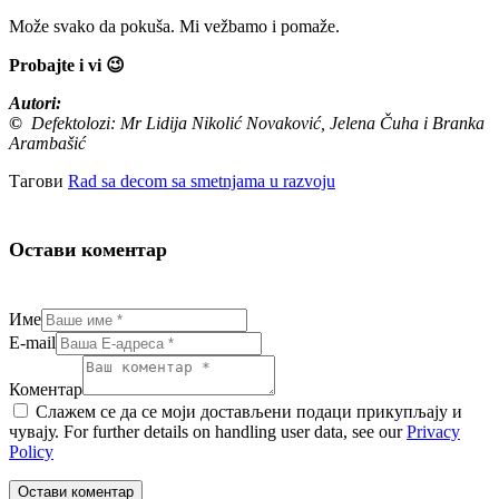
Može svako da pokuša. Mi vežbamo i pomaže.
Probajte i vi 😉
Autori:
©
Defektolozi: Mr Lidija Nikolić Novaković, Jelena Čuha i Branka
Arambašić
Тагови
Rad sa decom sa smetnjama u razvoju
Остави коментар
Име
E-mail
Коментар
Слажем се да се моји достављени подаци прикупљају и
чувају. For further details on handling user data, see our
Privacy
Policy