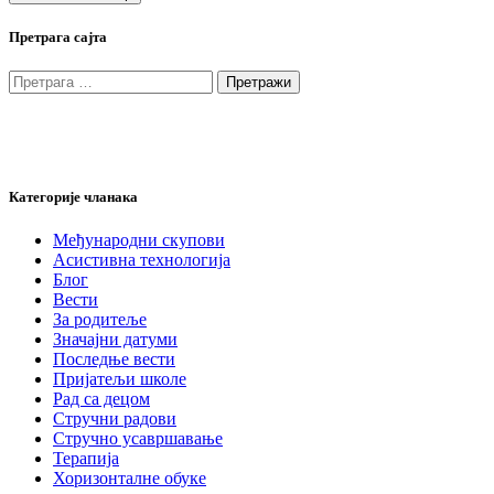
Претрага сајта
Претрага
за:
Категорије чланака
Међународни скупови
Асистивна технологија
Блог
Вести
За родитеље
Значајни датуми
Последње вести
Пријатељи школе
Рад са децом
Стручни радови
Стручно усавршавање
Терапија
Хоризонталне обуке