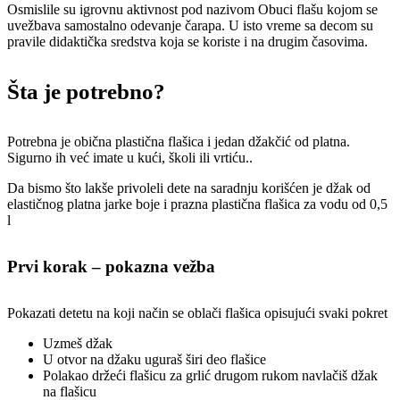
Osmislile su igrovnu aktivnost pod nazivom Obuci flašu kojom se
uvežbava samostalno odevanje čarapa. U isto vreme sa decom su
pravile didaktička sredstva koja se koriste i na drugim časovima.
Šta je potrebno?
Potrebna je obična plastična flašica i jedan džakčić od platna.
Sigurno ih već imate u kući, školi ili vrtiću..
Da bismo što lakše privoleli dete na saradnju korišćen je džak od
elastičnog platna jarke boje i prazna plastična flašica za vodu od 0,5
l
Prvi korak – pokazna vežba
Pokazati detetu na koji način se oblači flašica opisujući svaki pokret
Uzmeš džak
U otvor na džaku uguraš širi deo flašice
Polakao držeći flašicu za grlić drugom rukom navlačiš džak
na flašicu