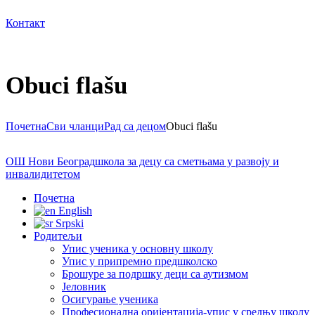
Контакт
Obuci flašu
Почетна
Сви чланци
Рад са децом
Obuci flašu
ОШ Нови Београд
школа за децу са сметњама у развоју и
инвалидитетом
Почетна
English
Srpski
Родитељи
Упис ученика у основну школу
Упис у припремно предшколско
Брошуре за подршку деци са аутизмом
Јеловник
Осигурање ученика
Професионална оријентација-упис у средњу школу