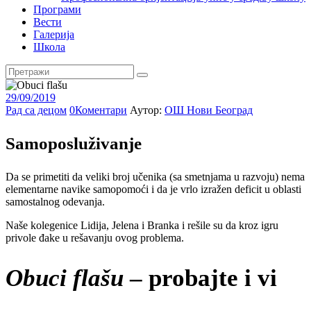
Програми
Вести
Галерија
Школа
29/09/2019
Рад са децом
0
Коментари
Аутор:
ОШ Нови Београд
Samoposluživanje
Da se primetiti da veliki broj učenika (sa smetnjama u razvoju) nema
elementarne navike samopomoći i da je vrlo izražen deficit u oblasti
samostalnog odevanja.
Naše kolegenice Lidija, Jelena i Branka i rešile su da kroz igru
privole đake u rešavanju ovog problema.
Obuci flašu
– probajte i vi