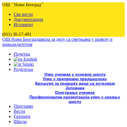
ОШ ``Нови Београд``
Све вести
Документација
Историјат
(011) 30-17-491
ОШ Нови Београд
школа за децу са сметњама у развоју и
инвалидитетом
Почетна
English
Srpski
Родитељи
Упис ученика у основну школу
Упис у припремно предшколско
Брошуре за подршку деци са аутизмом
Јеловник
Осигурање ученика
Професионална оријентација-упис у средњу
школу
Програми
Вести
Галерија
Школа