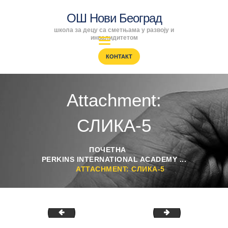
ОШ Нови Београд
школа за децу са сметњама у развоју и
ОШ Нови Београд
инвалидитетом
школа за децу са сметњама у развоју и инвалидитетом
КОНТАКТ
ПОЧЕТНА
ENGLISH
Attachment:
SRPSKI
РОДИТЕЉИ
СЛИКА-5
ПРОГРАМИ
ВЕСТИ
ПОЧЕТНА
ГАЛЕРИЈА
PERKINS INTERNATIONAL ACADEMY ...
ATTACHMENT: СЛИКА-5
ШКОЛА
СЛИКА-6
СЛИКА-7