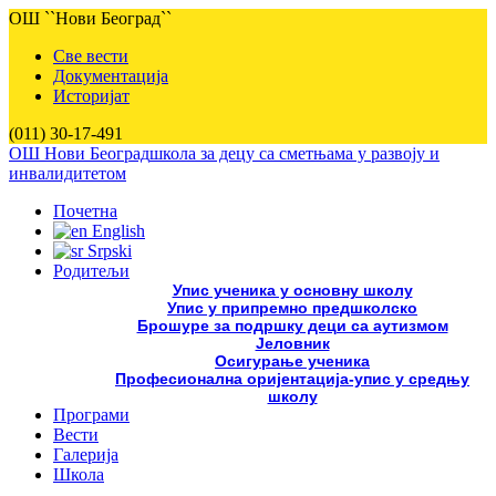
ОШ ``Нови Београд``
Све вести
Документација
Историјат
(011) 30-17-491
ОШ Нови Београд
школа за децу са сметњама у развоју и
инвалидитетом
Почетна
English
Srpski
Родитељи
Упис ученика у основну школу
Упис у припремно предшколско
Брошуре за подршку деци са аутизмом
Јеловник
Осигурање ученика
Професионална оријентација-упис у средњу
школу
Програми
Вести
Галерија
Школа