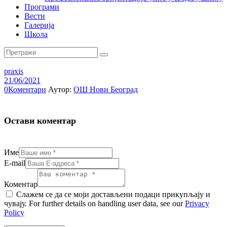
Програми
Вести
Галерија
Школа
praxis
21/06/2021
0
Коментари
Аутор:
ОШ Нови Београд
Остави коментар
Име
E-mail
Коментар
Слажем се да се моји достављени подаци прикупљају и
чувају. For further details on handling user data, see our
Privacy
Policy