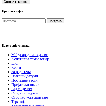
Претрага сајта
Претрага
за:
Категорије чланака
Међународни скупови
Асистивна технологија
Блог
Вести
За родитеље
Значајни датуми
Последње вести
Пријатељи школе
Рад са децом
Стручни радови
Стручно усавршавање
Терапија
Хоризонталне обуке