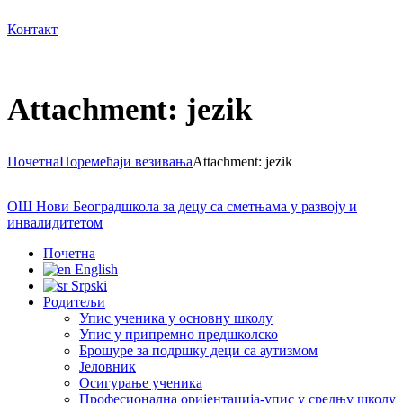
Контакт
Attachment: jezik
Почетна
Поремећаји везивања
Attachment: jezik
ОШ Нови Београд
школа за децу са сметњама у развоју и
инвалидитетом
Почетна
English
Srpski
Родитељи
Упис ученика у основну школу
Упис у припремно предшколско
Брошуре за подршку деци са аутизмом
Јеловник
Осигурање ученика
Професионална оријентација-упис у средњу школу