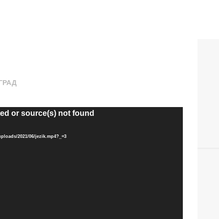
ГРАД
ted or source(s) not found
uploads/2021/06/jezik.mp4?_=3