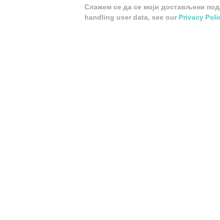
Слажем се да се моји достављени подац
handling user data, see our
Privacy Poli