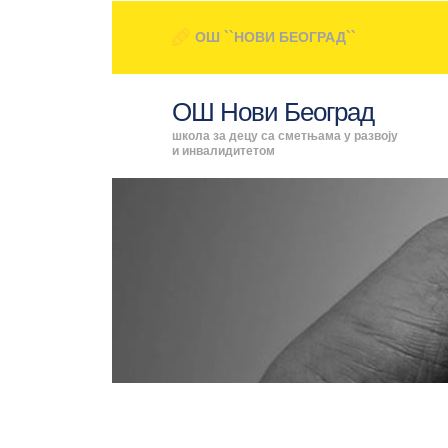
ОШ ``НОВИ БЕОГРАД``
ОШ Нови Београд
школа за децу са сметњама у развоју
и инвалидитетом