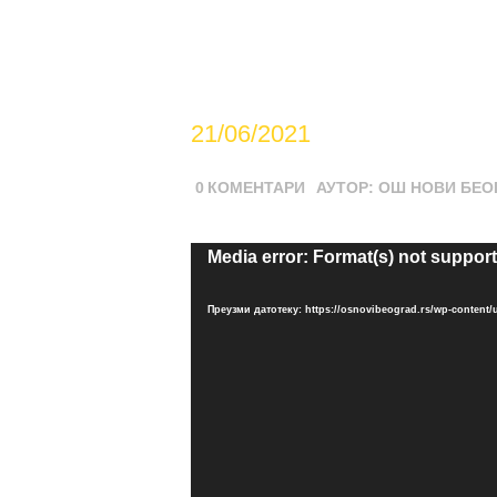
praxis
21/06/2021
0
КОМЕНТАРИ
АУТОР:
ОШ НОВИ БЕО
Прегледач
Media error: Format(s) not suppor
видео
записа
Преузми датотеку: https://osnovibeograd.rs/wp-content/