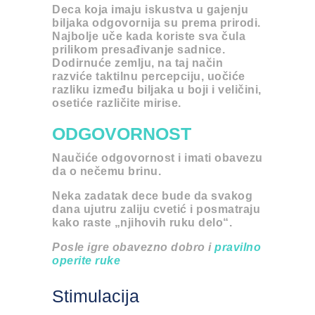
Deca koja imaju iskustva u gajenju
biljaka odgovornija su prema prirodi.
Najbolje uče kada koriste sva čula
prilikom presađivanje sadnice.
Dodirnuće zemlju, na taj način
razviće taktilnu percepciju, uočiće
razliku između biljaka u boji i veličini,
osetiće različite mirise.
ODGOVORNOST
Naučiće odgovornost i imati obavezu
da o nečemu brinu.
Neka zadatak dece bude da svakog
dana ujutru zaliju cvetić i posmatraju
kako raste
„njihovih ruku delo“.
Posle igre obavezno dobro i
pravilno
operite ruke
Stimulacija