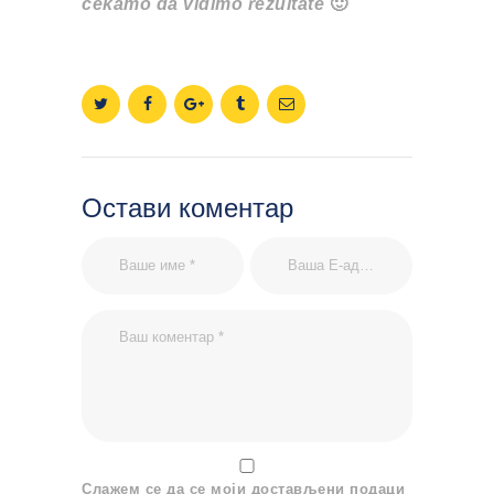
čekamo da vidimo rezultate
🙂
Остави коментар
Слажем се да се моји достављени подаци