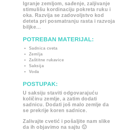
Igranje zemljom, sađenje, zaljivanje
stimulišu kordinaciju pokreta ruku i
oka. Razvija se zadovoljstvo kod
deteta pri posmatranju rasta i razvoja
biljke…
POTREBAN MATERIJAL:
Sadnica cveta
Zemlja
Zaštitne rukavice
Saksija
Voda
POSTUPAK:
U saksiju staviti odgovarajuću
količinu zemlje, a zatim dodati
sadnicu. Dodati još malo zemlje da
se prekrije koren sadnice.
Zalivajte cvetić i pošaljite nam slike
da ih objavimo na sajtu 🙂