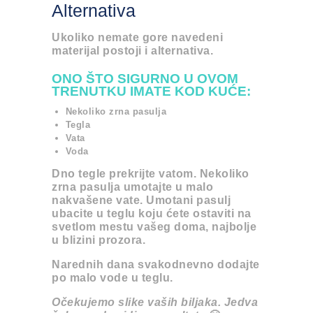
Alternativa
Ukoliko nemate gore navedeni
materijal postoji i alternativa.
ONO ŠTO SIGURNO U OVOM
TRENUTKU IMATE KOD KUĆE:
Nekoliko zrna pasulja
Tegla
Vata
Voda
Dno tegle prekrijte vatom. Nekoliko
zrna pasulja umotajte u malo
nakvašene vate. Umotani pasulj
ubacite u teglu koju ćete ostaviti na
svetlom mestu vašeg doma, najbolje
u blizini prozora.
Narednih dana svakodnevno dodajte
po malo vode u teglu.
Očekujemo slike vaših biljaka. Jedva