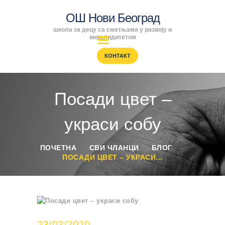
ОШ Нови Београд
школа за децу са сметњама у развоју и
ОШ Нови Београд
инвалидитетом
школа за децу са сметњама у развоју и инвалидитетом
КОНТАКТ
ПОЧЕТНА
ENGLISH
Посади цвет –
SRPSKI
РОДИТЕЉИ
украси собу
ПРОГРАМИ
ВЕСТИ
ПОЧЕТНА
СВИ ЧЛАНЦИ
БЛОГ
ГАЛЕРИЈА
ПОСАДИ ЦВЕТ – УКРАСИ...
ШКОЛА
23/03/2020