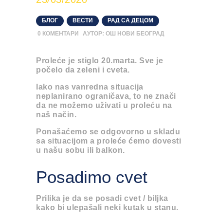
БЛОГ
,
ВЕСТИ
,
РАД СА ДЕЦОМ
0
КОМЕНТАРИ
АУТОР:
ОШ НОВИ БЕОГРАД
Proleće je stiglo 20.marta. Sve je
počelo da zeleni i cveta.
Iako nas vanredna situacija
neplanirano ograničava, to ne znači
da ne možemo uživati u proleću na
naš način.
Ponašaćemo se odgovorno
u skladu
sa situacijom a proleće ćemo dovesti
u našu sobu ili balkon.
Posadimo cvet
Prilika je da se
posadi cvet
/ biljka
kako bi ulepašali neki kutak u stanu.