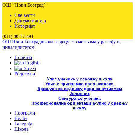
ОШ ``Нови Београд``
Све вести
Документација
Историјат
(011) 30-17-491
ОШ Нови Београд
школа за децу са сметњама у развоју и
инвалидитетом
Почетна
English
Srpski
Родитељи
Упис ученика у основну школу
Упис у припремно предшколско
Брошуре за подршку деци са аутизмом
Јеловник
Осигурање ученика
Професионална оријентација-упис у средњу
школу
Програми
Вести
Галерија
Школа