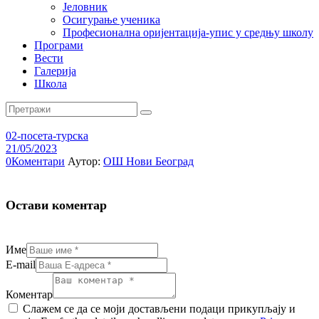
Јеловник
Осигурање ученика
Професионална оријентација-упис у средњу школу
Програми
Вести
Галерија
Школа
02-посета-турска
21/05/2023
0
Коментари
Аутор:
ОШ Нови Београд
Остави коментар
Име
E-mail
Коментар
Слажем се да се моји достављени подаци прикупљају и