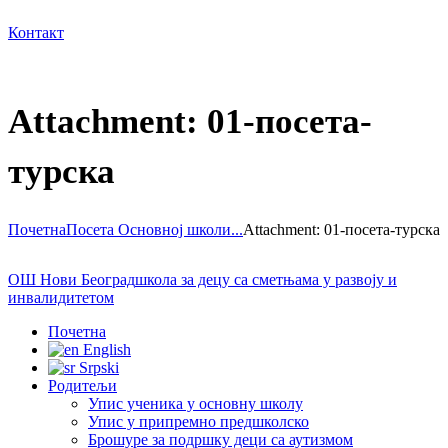
Контакт
Attachment: 01-посета-
турска
Почетна
Посета Основној школи...
Attachment: 01-посета-турска
ОШ Нови Београд
школа за децу са сметњама у развоју и
инвалидитетом
Почетна
English
Srpski
Родитељи
Упис ученика у основну школу
Упис у припремно предшколско
Брошуре за подршку деци са аутизмом