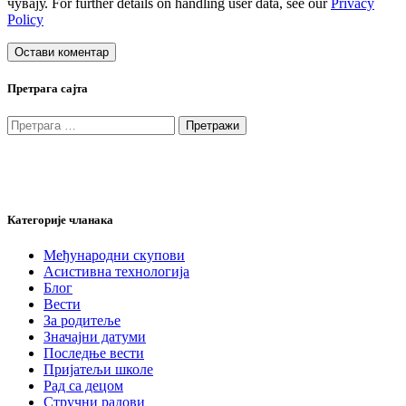
чувају. For further details on handling user data, see our
Privacy
Policy
Претрага сајта
Претрага
за:
Категорије чланака
Међународни скупови
Асистивна технологија
Блог
Вести
За родитеље
Значајни датуми
Последње вести
Пријатељи школе
Рад са децом
Стручни радови