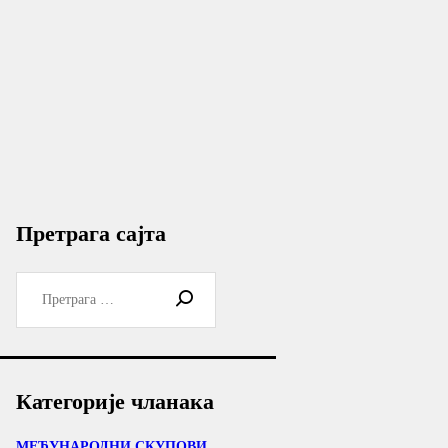
Претрага сајта
Претрага
за:
Категорије чланака
МЕЂУНАРОДНИ СКУПОВИ