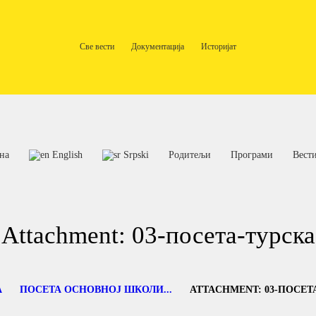
ПОЧЕТНА
ENGLISH
Све вести
Документација
Историјат
ОШ Нови Београд
школа за децу са сметњама у развоју и инвалидитетом
SRPSKI
РОДИТЕЉИ
ПРОГРАМИ
на
English
Srpski
Родитељи
Програми
Вест
ВЕСТИ
ГАЛЕРИЈА
Attachment: 03-посета-турска
ШКОЛА
А
ПОСЕТА ОСНОВНОЈ ШКОЛИ...
ATTACHMENT: 03-ПОСЕТ