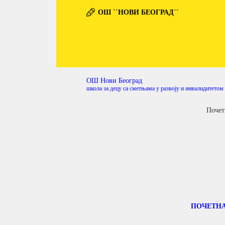
ОШ ``НОВИ БЕОГРАД``
ОШ Нови Београд
школа за децу са сметњама у развоју и инвалидитетом
Почет
ПОЧЕТН