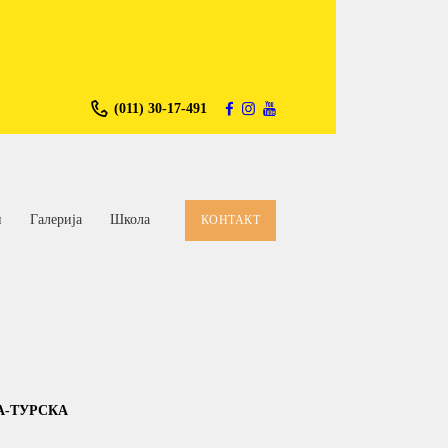
(011) 30-17-491
и
Галерија
Школа
КОНТАКТ
А-ТУРСКА