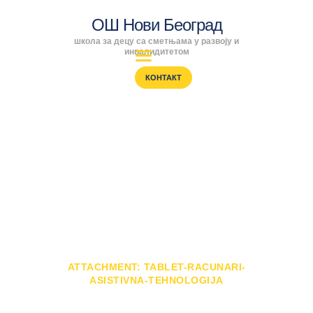
ОШ Нови Београд
школа за децу са сметњама у развоју и
ОШ Нови Београд
инвалидитетом
школа за децу са сметњама у развоју и инвалидитетом
КОНТАКТ
ПОЧЕТНА
ENGLISH
Attachment: tablet-
SRPSKI
racunari-asistivna-
РОДИТЕЉИ
ПРОГРАМИ
tehnologija
ВЕСТИ
ГАЛЕРИЈА
ПОЧЕТНА
ШКОЛА
АСИСТИВНА ТЕХНОЛОГИЈА
ATTACHMENT: TABLET-RACUNARI-
ASISTIVNA-TEHNOLOGIJA