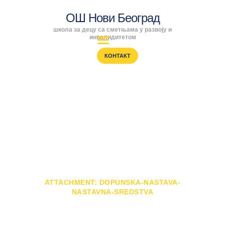
ОШ Нови Београд
школа за децу са сметњама у развоју и
ОШ Нови Београд
инвалидитетом
школа за децу са сметњама у развоју и инвалидитетом
КОНТАКТ
ПОЧЕТНА
ENGLISH
Attachment:
SRPSKI
РОДИТЕЉИ
dopunska-nastava-
ПРОГРАМИ
ВЕСТИ
nastavna-sredstva
ГАЛЕРИЈА
ШКОЛА
ПОЧЕТНА
ДОПУНСКА НАСТАВА
ATTACHMENT: DOPUNSKA-NASTAVA-
NASTAVNA-SREDSTVA