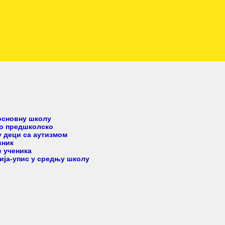
етом
 основну школу
но предшколско
 деци са аутизмом
вник
 ученика
ија-упис у средњу школу