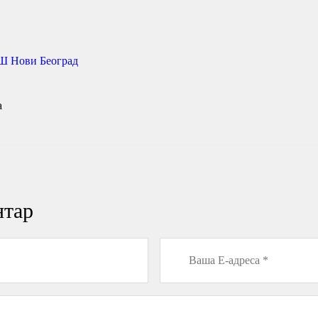
Ш Нови Београд
a
нтар