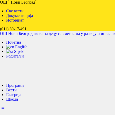
ОШ ``Нови Београд``
Све вести
Документација
Историјат
ОШ 
(011) 30-17-491
ОШ Нови Београд
школа за децу са сметњама у развоју и инвали
Почетна
English
Srpski
Родитељи
Програми
Вести
Галерија
Школа