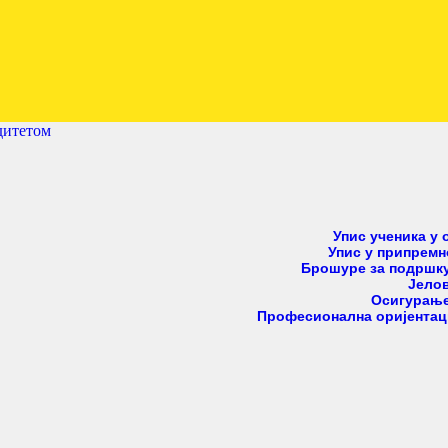
ПОЧЕТНА
ENGLISH
Нови Београд
школа за децу са сметњама у развоју и инвалидит
SRPSKI
дитетом
РОДИТЕЉИ
ПРОГРАМИ
Упис ученика у
Упис у припрем
ВЕСТИ
Брошуре за подршку
Јело
Осигурање
ГАЛЕРИЈА
Професионална оријентац
ШКОЛА