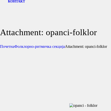
КОНТАКТ
Attachment: opanci-folklor
Почетна
Фолклорно-ритмичка секција
Attachment: opanci-folklor