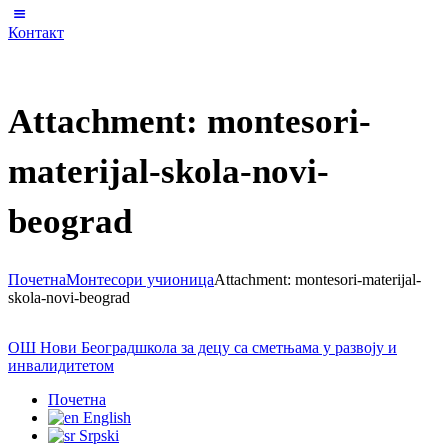
Контакт
Attachment: montesori-
materijal-skola-novi-
beograd
Почетна
Монтесори учионица
Attachment: montesori-materijal-
skola-novi-beograd
ОШ Нови Београд
школа за децу са сметњама у развоју и
инвалидитетом
Почетна
English
Srpski