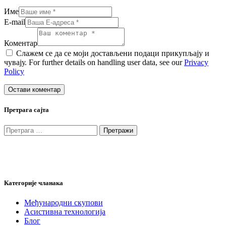
Име
E-mail
Коментар
Слажем се да се моји достављени подаци прикупљају и
чувају. For further details on handling user data, see our
Privacy
Policy
Претрага сајта
Претрага
за:
Категорије чланака
Међународни скупови
Асистивна технологија
Блог