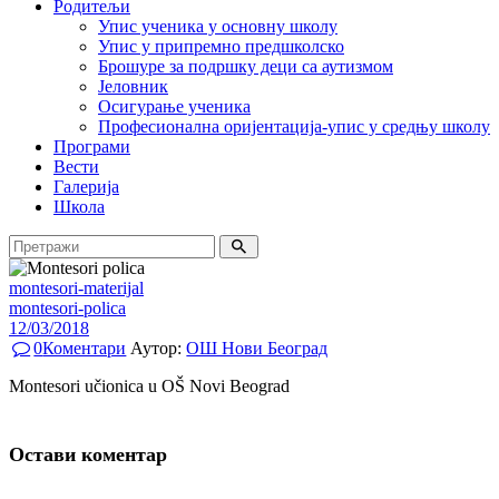
Родитељи
Упис ученика у основну школу
Упис у припремно предшколско
Брошуре за подршку деци са аутизмом
Јеловник
Осигурање ученика
Професионална оријентација-упис у средњу школу
Програми
Вести
Галерија
Школа
montesori-materijal
montesori-polica
12/03/2018
0
Коментари
Аутор:
ОШ Нови Београд
Montesori učionica u OŠ Novi Beograd
Остави коментар