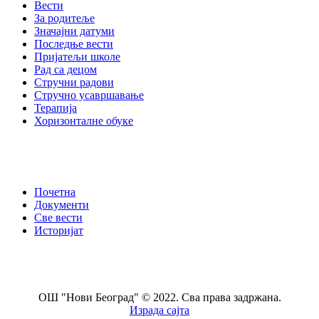
Вести
За родитеље
Значајни датуми
Последње вести
Пријатељи школе
Рад са децом
Стручни радови
Стручно усавршавање
Терапија
Хоризонталне обуке
Почетна
Документи
Све вести
Историјат
ОШ "Нови Београд" © 2022. Сва права задржана.
Израда сајта