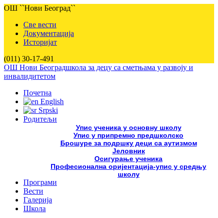
ОШ ``Нови Београд``
Све вести
Документација
Историјат
(011) 30-17-491
ОШ Нови Београд
школа за децу са сметњама у развоју и
инвалидитетом
Почетна
English
Srpski
Родитељи
Упис ученика у основну школу
Упис у припремно предшколско
Брошуре за подршку деци са аутизмом
Јеловник
Осигурање ученика
Професионална оријентација-упис у средњу
школу
Програми
Вести
Галерија
Школа