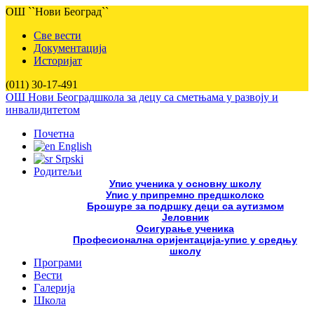
ОШ ``Нови Београд``
Све вести
Документација
Историјат
(011) 30-17-491
ОШ Нови Београд
школа за децу са сметњама у развоју и
инвалидитетом
Почетна
English
Srpski
Родитељи
Упис ученика у основну школу
Упис у припремно предшколско
Брошуре за подршку деци са аутизмом
Јеловник
Осигурање ученика
Професионална оријентација-упис у средњу
школу
Програми
Вести
Галерија
Школа