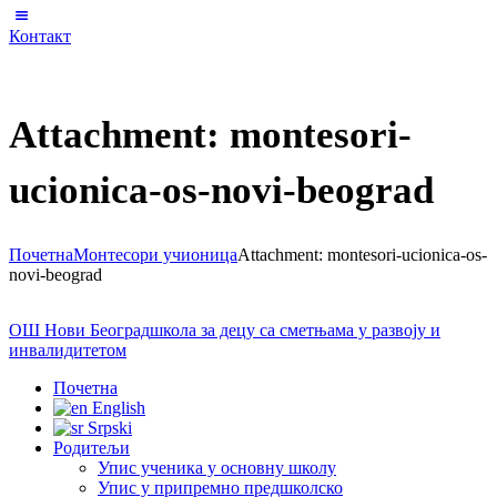
Контакт
Attachment: montesori-
ucionica-os-novi-beograd
Почетна
Монтесори учионица
Attachment: montesori-ucionica-os-
novi-beograd
ОШ Нови Београд
школа за децу са сметњама у развоју и
инвалидитетом
Почетна
English
Srpski
Родитељи
Упис ученика у основну школу
Упис у припремно предшколско