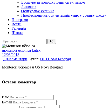
Брошуре за подршку деци са аутизмом
Јеловник
Осигурање ученика
Професионална оријентација-упис у средњу школу
Програми
Вести
Галерија
Школа
montesori-ucionica-kutak
12/03/2018
0
Коментари
Аутор:
ОШ Нови Београд
Montesori učionica u OŠ Novi Beograd
Остави коментар
Име
E-mail