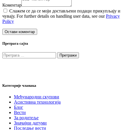
Коментар
Слажем се да се моји достављени подаци прикупљају и
чувају. For further details on handling user data, see our
Privacy
Policy
Претрага сајта
Претрага
за:
Категорије чланака
Међународни скупови
Асистивна технологија
Блог
Вести
За родитеље
Значајни датуми
Последње вести