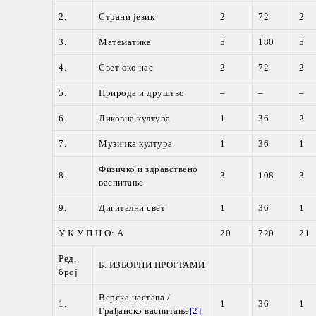
2.
Страни језик
2
72
2
3.
Математика
5
180
5
4.
Свет око нас
2
72
2
5.
Природа и друштво
–
–
–
6.
Ликовна култура
1
36
2
7.
Музичка култура
1
36
1
Физичко и здравствено
8.
3
108
3
васпитање
9.
Дигитални свет
1
36
1
У К У П Н О: А
20
720
21
Ред.
Б. ИЗБОРНИ ПРОГРАМИ
број
Верска настава /
1.
1
36
1
Грађанско васпитање
[2]