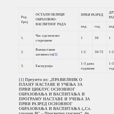
ДР
ОСТАЛИ ОБЛИЦИ
ПРВИ РАЗРЕД
Ред.
РА
ОБРАЗОВНО-
број
ВАСПИТНОГ РАДА
нед.
год.
нед
Час одељенског
1.
1
36
1
старешине
Ваннаставне
2.
1-2
36-72
1-2
активности
[3]
1-3 дана
1-3
3.
Екскурзија
годишње
го
[1]
Преузето из: „ПРАВИЛНИК О
ПЛАНУ НАСТАВЕ И УЧЕЊА ЗА
ПРВИ ЦИКЛУС ОСНОВНОГ
ОБРАЗОВАЊА И ВАСПИТАЊА И
ПРОГРАМУ НАСТАВЕ И УЧЕЊА ЗА
ПРВИ РАЗРЕД ОСНОВНОГ
ОБРАЗОВАЊА И ВАСПИТАЊА („Сл.
гласник РС – Просветни гласник“, бр.