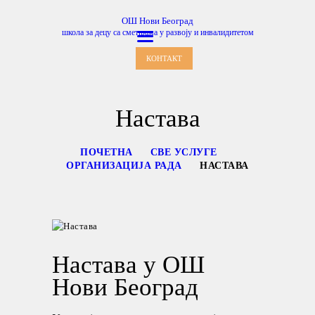
ОШ Нови Београд
школа за децу са сметњама у развоју и инвалидитетом
ОШ Нови Београд
школа за децу са сметњама у развоју и инвалидитетом
КОНТАКТ
ПОЧЕТНА
ENGLISH
Настава
SRPSKI
РОДИТЕЉИ
ПОЧЕТНА
СВЕ УСЛУГЕ
ОРГАНИЗАЦИЈА РАДА
НАСТАВА
ПРОГРАМИ
ВЕСТИ
ГАЛЕРИЈА
ШКОЛА
Настава у ОШ
Нови Београд