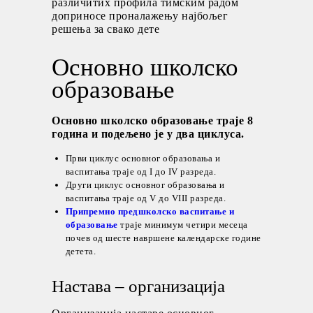
различитих профила тимским радом
доприносе проналажењу најбољег
решења за свако дете
Основно школско
образовање
Основно школско образовање траје 8
година и подељено је у два циклуса.
Први циклус основног образовања и
васпитања траје од I до IV разреда.
Други циклус основног образовања и
васпитања траје од V до VIII разреда.
Припремно предшколско васпитање и
образовање
траје минимум четири месеца
почев од шесте навршене календарске године
детета.
Настава – организација