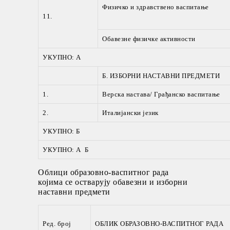
Физичко и здравствено васпитање
11.
Обавезне физичке активности
УКУПНО: А
Б. ИЗБОРНИ НАСТАВНИ ПРЕДМЕТИ
1.
Верска настава/ Грађанско васпитање
2.
Италијански језик
УКУПНО: Б
УКУПНО: А Б
Облици образовно-васпитног рада
којима се остварују обавезни и изборни
наставни предмети
Ред. број
ОБЛИК ОБРАЗОВНО-ВАСПИТНОГ РАДА