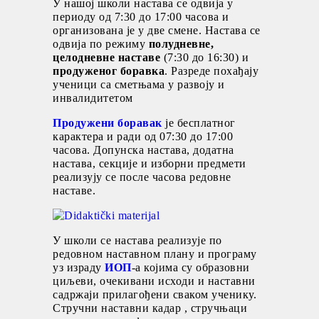
У нашој школи настава се одвија у
периоду од 7:30 до 17:00 часова и
организована је у две смене. Настава се
одвија по режиму
полудневне,
целодневне наставе
(7:30 до 16:30) и
продуженог боравка
. Разреде похађају
ученици са сметњама у развоју и
инвалидитетом
Продужени боравак
је бесплатног
карактера и ради од 07:30 до 17:00
часова. Допунска настава, додатна
настава, секције и изборни предмети
реализују се после часова редовне
наставе.
У школи се настава реализује по
редовном наставном плану и програму
уз израду
ИОП
-а којима су образовни
циљеви, очекивани исходи и наставни
садржаји прилагођени сваком ученику.
Стручни наставни кадар , стручњаци