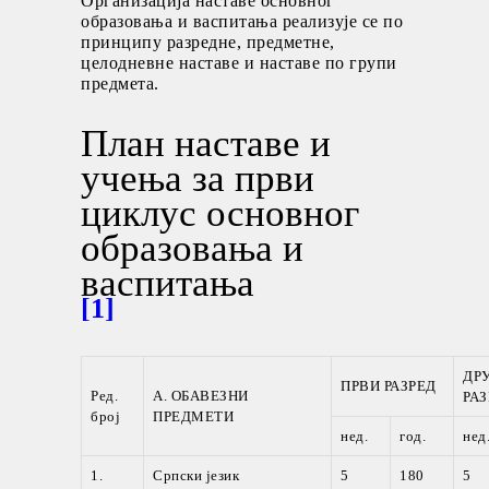
Организација наставе основног
образовања и васпитања реализује се по
принципу разредне, предметне,
целодневне наставе и наставе по групи
предмета.
План наставе и
учења за први
циклус основног
образовања и
васпитања
[1]
ДР
ПРВИ РАЗРЕД
Ред.
А. ОБАВЕЗНИ
РАЗ
број
ПРЕДМЕТИ
нед.
год.
нед
1.
Српски језик
5
180
5