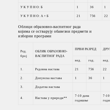
У К У П Н О: Б
1
36
1
У К У П Н О: А + Б
21
756
22
Облици образовно-васпитног рада
којима се остварују обавезни предмети и
изборни програми
ПРВИ РАЗРЕД
ДРУ
Ред.
ОБЛИК ОБРАЗОВНО-
број
ВАСПИТНОГ РАДА
нед.
год.
нед.
1.
Редовна настава
21
756
22
2.
Допунска настава
1
36
1
3.
Додатна настава
7-10 дана
7-10
4.
Настава у природи**
годишње
год