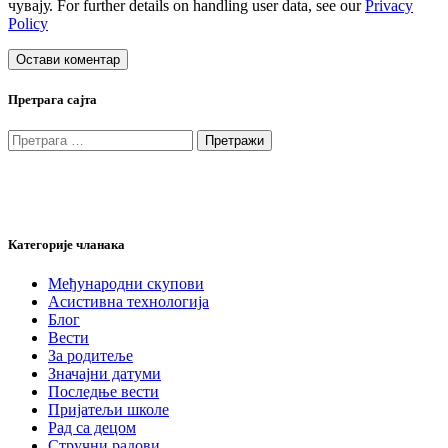
чувају. For further details on handling user data, see our
Privacy
Policy
Претрага сајта
Претрага
за:
Категорије чланака
Међународни скупови
Асистивна технологија
Блог
Вести
За родитеље
Значајни датуми
Последње вести
Пријатељи школе
Рад са децом
Стручни радови