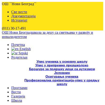
ОШ ``Нови Београд``
Све вести
Документација
Историјат
(011) 30-17-491
ОШ Нови Београд
школа за децу са сметњама у развоју и
инвалидитетом
Почетна
English
Srpski
Родитељи
Упис ученика у основну школу
Упис у припремно предшколско
Брошуре за подршку деци са аутизмом
Јеловник
Осигурање ученика
Професионална оријентација-упис у средњу
школу
Програми
Вести
Галерија
Школа