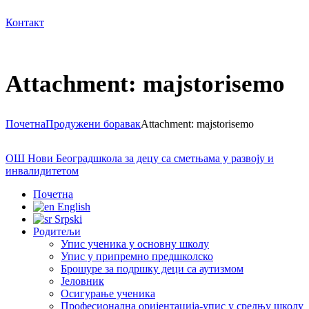
Контакт
Attachment: majstorisemo
Почетна
Продужени боравак
Attachment: majstorisemo
ОШ Нови Београд
школа за децу са сметњама у развоју и
инвалидитетом
Почетна
English
Srpski
Родитељи
Упис ученика у основну школу
Упис у припремно предшколско
Брошуре за подршку деци са аутизмом
Јеловник
Осигурање ученика
Професионална оријентација-упис у средњу школу