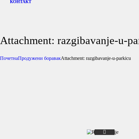
КОНТАКТ
Attachment: razgibavanje-u-pa
Почетна
Продужени боравак
Attachment: razgibavanje-u-parkicu
produzeni-boravak-