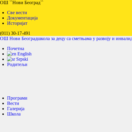
ОШ ``Нови Београд``
Све вести
Документација
Историјат
(011) 30-17-491
ОШ Нови Београд
школа за децу са сметњама у развоју и инвали
Почетна
English
Srpski
Родитељи
Програми
Вести
Галерија
Школа