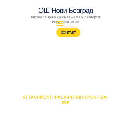
ОШ Нови Београд
школа за децу са сметњама у развоју и
ОШ Нови Београд
инвалидитетом
школа за децу са сметњама у развоју и инвалидитетом
КОНТАКТ
ПОЧЕТНА
ENGLISH
Attachment: hala-
SRPSKI
РОДИТЕЉИ
pionir-sport-za-sve
ПРОГРАМИ
ВЕСТИ
ПОЧЕТНА
ГАЛЕРИЈА
СПОРТ ЗА СВЕ У ХАЛИ "ПИОНИР"
ATTACHMENT: HALA-PIONIR-SPORT-ZA-
ШКОЛА
SVE