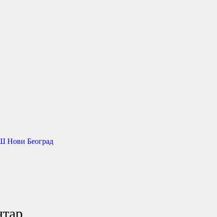
a
Ш Нови Београд
нтар