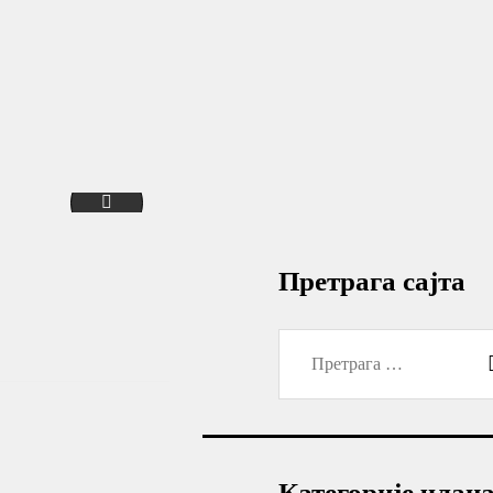
05-svetski dan deteta
Претрага сајта
Претрага
за:
Категорије члан