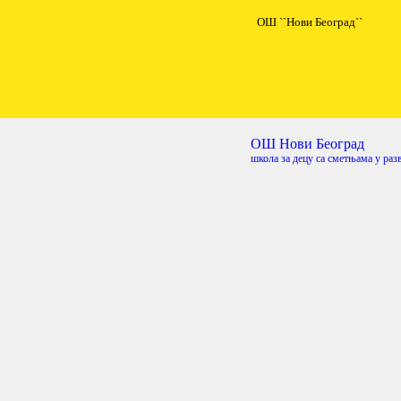
ОШ ``Нови Београд``
ОШ Нови Београд
школа за децу са сметњама у раз