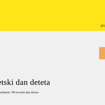
(01
tski dan deteta
achment: 06-svetski dan deteta