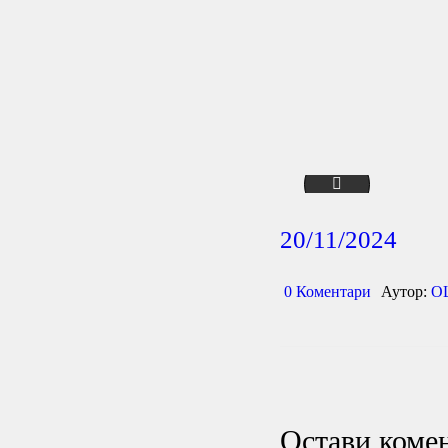
01-svetski dan detet
20/11/2024
0
Коментари
Аутор:
О
Остави коме