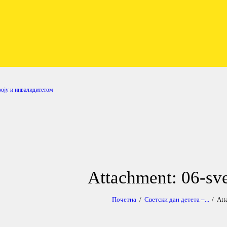
ПОЧЕТНА
ENGLISH
ОШ Нови Београд
школа за децу са сметњама у развоју и инвалидитетом
SRPSKI
РОДИТЕЉИ
воју и инвалидитетом
ПРОГРАМИ
ВЕСТИ
ГАЛЕРИЈА
Attachment: 06-sve
ШКОЛА
Почетна
Светски дан детета –...
Att