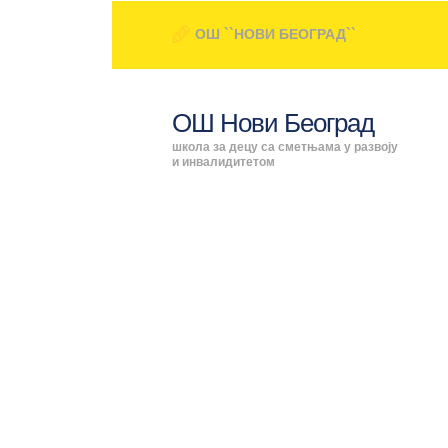
ОШ ``НОВИ БЕОГРАД``
ОШ Нови Београд
школа за децу са сметњама у развоју
и инвалидитетом
ПОЧЕТН