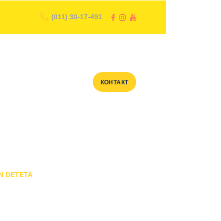
(011) 30-17-491
КОНТАКТ
N DETETA