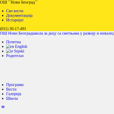
ОШ ``Нови Београд``
Све вести
Документација
Историјат
(011) 30-17-491
ОШ Нови Београд
школа за децу са сметњама у развоју и инвали
Почетна
English
Srpski
Родитељи
Програми
Вести
Галерија
Школа