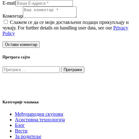
E-mail
Коментар
Слажем се да се моји достављени подаци прикупљају и
чувају. For further details on handling user data, see our
Privacy
Policy
Претрага сајта
Претрага
за:
Категорије чланака
Међународни скупови
Асистивна технологија
Блог
Вести
За родитеље