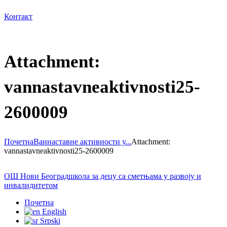
Контакт
Attachment:
vannastavneaktivnosti25-
2600009
Почетна
Ваннаставне активности у...
Attachment:
vannastavneaktivnosti25-2600009
ОШ Нови Београд
школа за децу са сметњама у развоју и
инвалидитетом
Почетна
English
Srpski