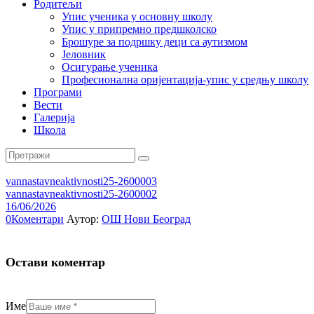
Родитељи
Упис ученика у основну школу
Упис у припремно предшколско
Брошуре за подршку деци са аутизмом
Јеловник
Осигурање ученика
Професионална оријентација-упис у средњу школу
Програми
Вести
Галерија
Школа
vannastavneaktivnosti25-2600003
vannastavneaktivnosti25-2600002
16/06/2026
0
Коментари
Аутор:
ОШ Нови Београд
Остави коментар
Име