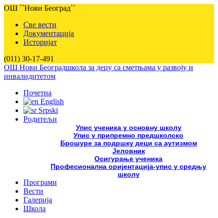
ОШ ``Нови Београд``
Све вести
Документација
Историјат
(011) 30-17-491
ОШ Нови Београд
школа за децу са сметњама у развоју и
инвалидитетом
Почетна
English
Srpski
Родитељи
Упис ученика у основну школу
Упис у припремно предшколско
Брошуре за подршку деци са аутизмом
Јеловник
Осигурање ученика
Професионална оријентација-упис у средњу
школу
Програми
Вести
Галерија
Школа