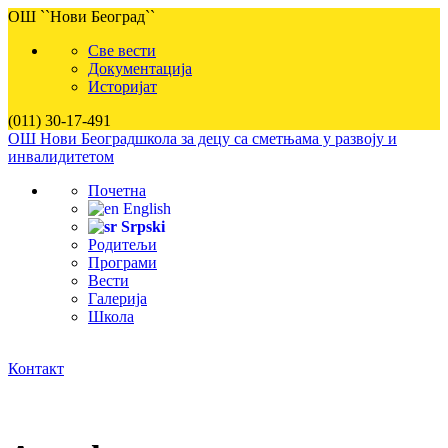
ОШ ``Нови Београд``
Све вести
Документација
Историјат
(011) 30-17-491
ОШ Нови Београд
школа за децу са сметњама у развоју и
инвалидитетом
Почетна
English
Srpski
Родитељи
Програми
Вести
Галерија
Школа
Контакт