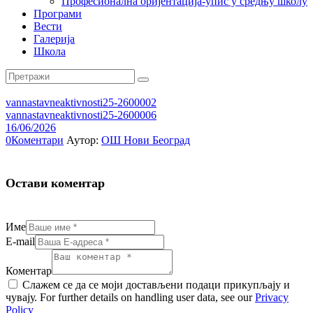
Професионална оријентација-упис у средњу школу
Програми
Вести
Галерија
Школа
vannastavneaktivnosti25-2600002
vannastavneaktivnosti25-2600006
16/06/2026
0
Коментари
Аутор:
ОШ Нови Београд
Остави коментар
Име
E-mail
Коментар
Слажем се да се моји достављени подаци прикупљају и
чувају. For further details on handling user data, see our
Privacy
Policy