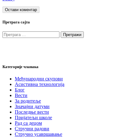
Претрага сајта
Претрага
за:
Категорије чланака
Међународни скупови
Асистивна технологија
Блог
Вести
За родитеље
Значајни датуми
Последње вести
Пријатељи школе
Рад са децом
Стручни радови
Стручно усавршавање