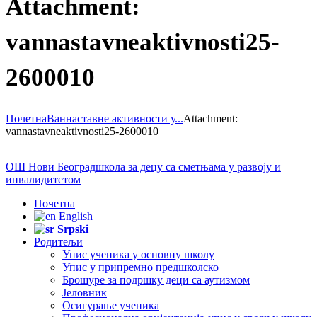
Attachment:
vannastavneaktivnosti25-
2600010
Почетна
Ваннаставне активности у...
Attachment:
vannastavneaktivnosti25-2600010
ОШ Нови Београд
школа за децу са сметњама у развоју и
инвалидитетом
Почетна
English
Srpski
Родитељи
Упис ученика у основну школу
Упис у припремно предшколско
Брошуре за подршку деци са аутизмом
Јеловник
Осигурање ученика