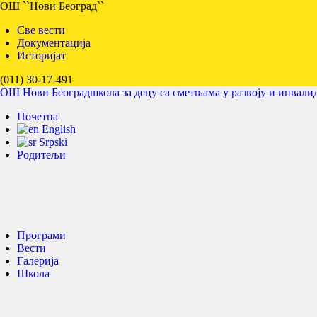
ОШ ``Нови Београд``
Све вести
Документација
Историјат
(011) 30-17-491
ОШ Нови Београд
школа за децу са сметњама у развоју и инвали
Почетна
English
Srpski
Родитељи
Програми
Вести
Галерија
Школа