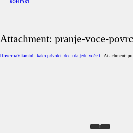
КОНТАКТ
Attachment: pranje-voce-povr
Почетна
Vitamini i kako privoleti decu da jedu voće i...
Attachment: pr
voce-dekoracija